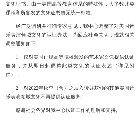
文凭证书。由于美国高等教育体系的特殊性，大多数此类
课程和所颁发的文凭证书暂无统一标准。
经广泛调研并征询专家意见
，
我中心
调整了对
美国音
乐表演领域文凭
的
认证
办法，为回应社会
关切，现就
相关
调整通知如下
：
1、
仅
对美国
正规高等院校颁发的艺术家文凭
提供认证
服务，并从即日起调整此类文凭的认证表述
（详见附
件）
；
2、对
2022年秋季（含）之后入读
并获颁的
其他
美国
音
乐表演领域文凭
不再
提供认证服务。
感谢社会各界对我中心认证工作的理解和支持
。