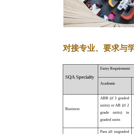
对接专业、要求与
Entry Requirement
SQA Specialty
Academic
ABB (if 3 graded
units) or AB (if 2
Business
grade units) in
graded units
Pass all ungraded