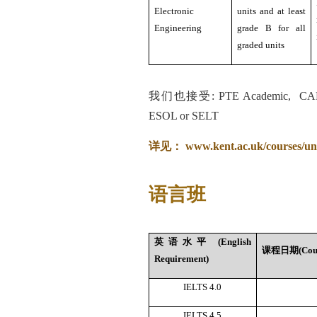
Electronic
units and at least
Engineering
grade B for all
graded units
我们也接受: PTE Academic, CAE/CPE,
ESOL or SELT
详见：
www.kent.ac.uk/courses/un
语言班
英语水平 (English
课程日期(Cours
Requirement)
IELTS 4.0
IELTS 4.5