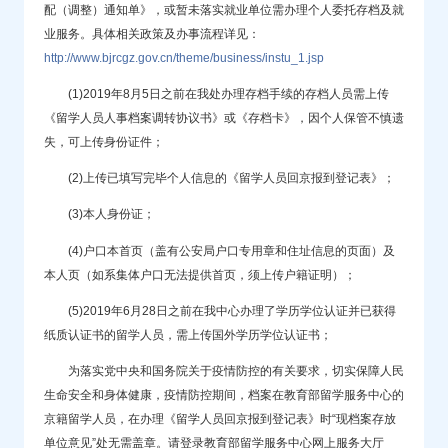
配（调整）通知单》，或暂未落实就业单位需办理个人委托存档及就
业服务。具体相关政策及办事流程详见：
http://www.bjrcgz.gov.cn/theme/business/instu_1.jsp
(1)2019年8月5日之前在我处办理存档手续的存档人员需上传
《留学人员人事档案调转协议书》或《存档卡》，因个人保管不慎遗
失，可上传身份证件；
(2)上传已填写完毕个人信息的《留学人员回京报到登记表》；
(3)本人身份证；
(4)户口本首页（盖有公安局户口专用章和住址信息的页面）及
本人页（如系集体户口无法提供首页，须上传户籍证明）；
(5)2019年6月28日之前在我中心办理了学历学位认证并已获得
纸质认证书的留学人员，需上传国外学历学位认证书；
为落实党中央和国务院关于疫情防控的有关要求，切实保障人民
生命安全和身体健康，疫情防控期间，档案在教育部留学服务中心的
京籍留学人员，在办理《留学人员回京报到登记表》时“现档案存放
单位意见”处无需盖章。请登录教育部留学服务中心网上服务大厅