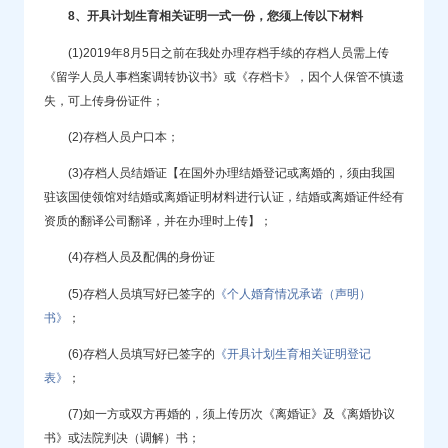
8、开具计划生育相关证明一式一份，您须上传以下材料
(1)2019年8月5日之前在我处办理存档手续的存档人员需上传
《留学人员人事档案调转协议书》或《存档卡》，因个人保管不慎遗
失，可上传身份证件；
(2)存档人员户口本；
(3)存档人员结婚证【在国外办理结婚登记或离婚的，须由我国
驻该国使领馆对结婚或离婚证明材料进行认证，结婚或离婚证件经有
资质的翻译公司翻译，并在办理时上传】；
(4)存档人员及配偶的身份证
(5)存档人员填写好已签字的
《个人婚育情况承诺（声明）
书》
；
(6)存档人员填写好已签字的
《开具计划生育相关证明登记
表》
；
(7)如一方或双方再婚的，须上传历次《离婚证》及《离婚协议
书》或法院判决（调解）书；