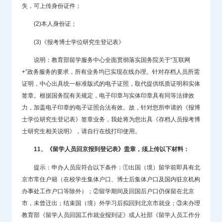
失，可上传身份证件；
(2)本人身份证；
(3)《报考博士学位研究生登记表》
说明：教育部留学服务中心全面贯彻落实国务院关于“互联网
+”政务服务的要求，所有业务均已实现在线办理。针对存档人员所需
证明，中心出具统一标准版式的电子证照，取代提供纸质证明和实体
签章。根据国务院有关规定，电子印章与实体印章具有同等法律效
力，加盖电子印章的电子证照合法有效。故，针对您所申请的《报博
士学位研究生登记表》签章业务，我处将为您出具《存档人员报考博
士研究生相关说明》，请自行在线打印使用。
11、《留学人员回京报到登记表》盖章，须上传以下材料：
提示：申办人员应符合以下条件：①出国（境）留学前即具有北
京市常住户籍（在校学生集体户口、博士后集体户口及国内驻京机构
办事处工作户口等除外）；②留学期间及回国后户口仍保留在北京
市，未曾迁出；结束国（境）外学习后拟回到北京市就业；③未办理
教育部《留学人员回国工作就业报到证》或人社部《留学人员工作分