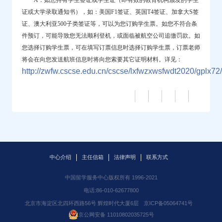
证或大学录取通知书）
，如：美国F1签证、英国T4签证、加拿大S签
证、澳大利亚500子类签证等，可以为您订购学生票。如您
不符合条
件预订
，可能导致您无法顺利登机，或面临被航空公司追缴罚款。如
您选择订购学生票，可在填写订票信息时选择订购学生票，订票老师
将会在向您发送航班信息时将向您索要其它证明材料。详见：
http://zwfw.cscse.edu.cn/cscse/lxfwzxwsfwdt2020/gplx72
中心介绍
主任信箱
法律声明
联系方式
中国留学服务中心版权所有 1996-2021
电话:86-010-62677800
北京市海淀区北四环西路56号 辉煌时代大厦6层
京ICP备05064741号
京公网安备 11010802035725号