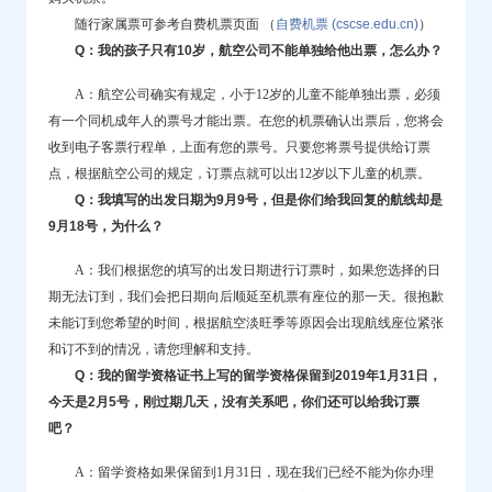
随行家属票可参考自费机票页面 （
自费机票 (cscse.edu.cn)
）
Q：我的孩子只有10岁，航空公司不能单独给他出票，怎么办？
A：航空公司确实有规定，小于12岁的儿童不能单独出票，必须
有一个同机成年人的票号才能出票。在您的机票确认出票后，您将会
收到电子客票行程单，上面有您的票号。只要您将票号提供给订票
点，根据航空公司的规定，订票点就可以出12岁以下儿童的机票。
Q：我填写的出发日期为9月9号，但是你们给我回复的航线却是
9月18号，为什么？
A：我们根据您的填写的出发日期进行订票时，如果您选择的日
期无法订到，我们会把日期向后顺延至机票有座位的那一天。很抱歉
未能订到您希望的时间，根据航空淡旺季等原因会出现航线座位紧张
和订不到的情况，请您理解和支持。
Q：我的留学资格证书上写的留学资格保留到2019年1月31日，
今天是2月5号，刚过期几天，没有关系吧，你们还可以给我订票
吧？
A：留学资格如果保留到1月31日，现在我们已经不能为你办理