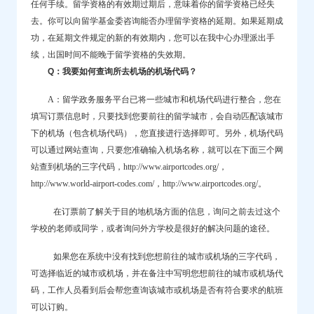
任何手续。留学资格的有效期过期后，意味着你的留学资格已经失
去。你可以向留学基金委咨询能否办理留学资格的延期。如果延期成
功，在延期文件规定的新的有效期内，您可以在我中心办理派出手
续，出国时间不能晚于留学资格的失效期。
Q：我要如何查询所去机场的机场代码？
A：留学
政务
服务平台已将一些城市和机场代码进行整合，您在
填写订票信息时，只要找到您要前往的留学城市，会自动匹配该城市
下的机场（包含机场代码），您直接进行选择即可。另外，机场代码
可以通过网站查询，只要您准确输入机场名称，就可以在下面三个网
站查到机场的三字代码，http://www.airportcodes.org/，
http://www.world-airport-codes.com/，http://www.airportcodes.org/。
在订票前了解关于目的地机场方面的信息，询问之前去过这个
学校的老师或同学，或者询问外方学校是很好的解决问题的途径。
如果您在系统中没有找到您想前往的城市或机场的三字代码，
可选择临近的城市或机场，并在备注中写明您想前往的城市或机场代
码，工作人员看到后会帮您查询该城市或机场是否有符合要求的航班
可以订购。