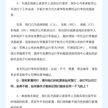
A：为满足国家公派留学人员的出行需求，我中心与多家航空公
司进行了工作会谈，尽最大努力为大家争取免费托运行李的优惠政
策。
目前，我们已为选择国航（CA）、东航（MU）、南航（CZ）
和海航（HU）
等航空公司
航班出行
、
前往部分国家或地区的留学人
员争取到了在原有免费托运行李基础上，额外增加一件托运行李额的
优惠政策，该政策的行李额度不同于航空公司官网公布的行李额度
（如：官网上公布的免费托运行李为1件的，可增加至2件），不同航
线行李额度不同，最终可免费托运行李的额度请按照我中心通知您的
邮件及电子行程单标准执行。
有关托运行李的其他规定，比如：尺寸、限重、禁运物等，请您
务必登录航空公司网站查询确认。
Q：我有家属同行，请问他们的机票该如何预订，你们可以代订
吗，如果不能，如何操作才能保证我们能坐在同一个飞机上？
A：根据相关规定，我们应为国家公派留学人员购买前往留学目
的地国的机票。而其中不包括家属，我们很抱歉不能为您的随行家属
购买机票。